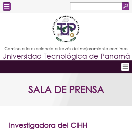
Buscar
Formulario
Estudiantes
de
Docentes
búsqueda
Administrativos
Camino a la excelencia a través del mejoramiento continuo
Universidad Tecnológica de Panamá
Graduados
Inicio
SALA DE PRENSA
Conoce la UTP
Admisión
Investigación
Postgrados
Investigadora del CIHH