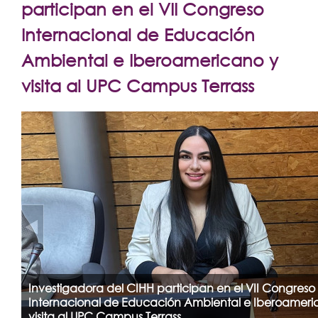
Extensión
participan en el VII Congreso
Facultades
Internacional de Educación
Ambiental e Iberoamericano y
Centros Regionales
visita al UPC Campus Terrass
Servicios
Internacional
Transparencia
Investigadora del CIHH participan en el VII Congreso
Internacional de Educación Ambiental e Iberoameri
visita al UPC Campus Terrass