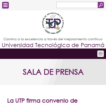
Buscar
Formulario
Estudiantes
de
Docentes
búsqueda
Administrativos
Camino a la excelencia a través del mejoramiento continuo
Universidad Tecnológica de Panamá
Graduados
Inicio
SALA DE PRENSA
Conoce la UTP
Admisión
Investigación
Postgrados
La UTP firma convenio de