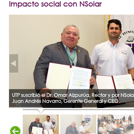
Extensión
impacto social con NSolar
Facultades
Centros Regionales
Servicios
Internacional
Transparencia
UTP suscribió el Dr. Omar Aizpurúa, Rector y por NSolar,
Juan Andrés Navarro, Gerente General y CEO.