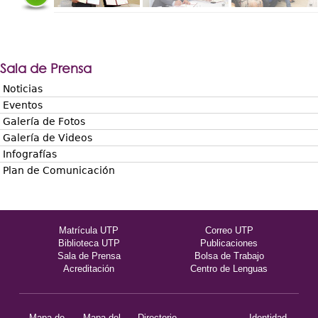
Sala de Prensa
Noticias
Eventos
Galería de Fotos
Galería de Videos
Infografías
Plan de Comunicación
Matrícula UTP
Correo UTP
Biblioteca UTP
Publicaciones
Sala de Prensa
Bolsa de Trabajo
Acreditación
Centro de Lenguas
Mapa de
Mapa del
Directorio
Identidad