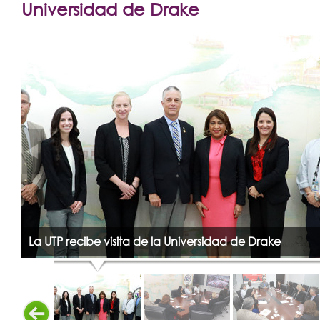
Extensión
Universidad de Drake
Facultades
Centros Regionales
Servicios
Internacional
Transparencia
La UTP recibe visita de la Universidad de Drake