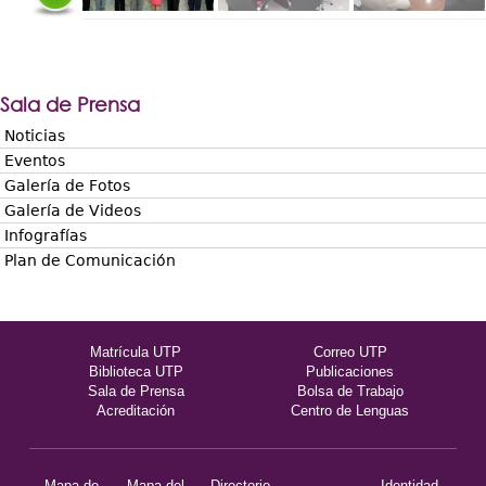
Sala de Prensa
Noticias
Eventos
Galería de Fotos
Galería de Videos
Infografías
Plan de Comunicación
Matrícula UTP
Correo UTP
Biblioteca UTP
Publicaciones
Sala de Prensa
Bolsa de Trabajo
Acreditación
Centro de Lenguas
Mapa de
Mapa del
Directorio
Identidad