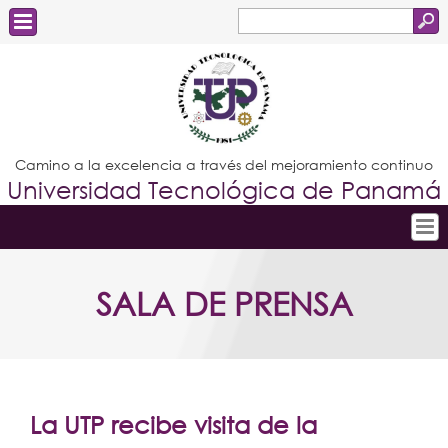
Buscar
Formulario
Estudiantes
de
Docentes
búsqueda
Administrativos
Camino a la excelencia a través del mejoramiento continuo
Universidad Tecnológica de Panamá
Graduados
Inicio
SALA DE PRENSA
Conoce la UTP
Admisión
Investigación
Postgrados
La UTP recibe visita de la