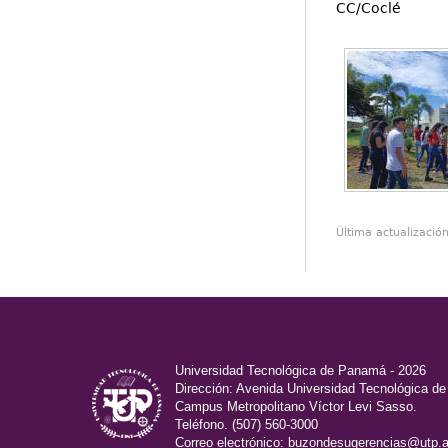
CC/Coclé
Última actualizació
Universidad Tecnológica de Panamá - 2026
Dirección: Avenida Universidad Tecnológica d
Campus Metropolitano Víctor Levi Sasso.
Teléfono. (507) 560-3000
Correo electrónico:
buzondesugerencias@utp.a