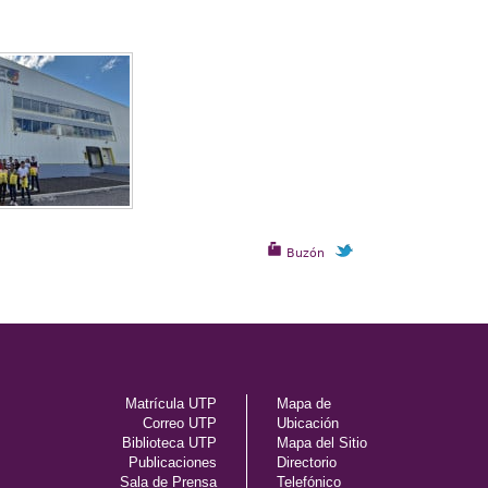
Buzón
Matrícula UTP
Mapa de
Correo UTP
Ubicación
Biblioteca UTP
Mapa del Sitio
Publicaciones
Directorio
Sala de Prensa
Telefónico