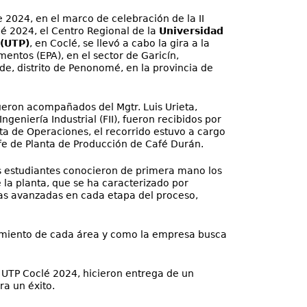
e 2024, en el marco de celebración de la II
lé 2024, el Centro Regional de la
Universidad
(UTP)
, en Coclé, se llevó a cabo la gira a la
ntos (EPA), en el sector de Garicín,
e, distrito de Penonomé, en la provincia de
ueron acompañados del Mgtr. Luis Urieta,
ngeniería Industrial (FII), fueron recibidos por
sta de Operaciones, el recorrido estuvo a cargo
Jefe de Planta de Producción de Café Durán.
los estudiantes conocieron de primera mano los
la planta, que se ha caracterizado por
as avanzadas en cada etapa del proceso,
namiento de cada área y como la empresa busca
 UTP Coclé 2024, hicieron entrega de un
ra un éxito.