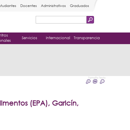
studiantes
Docentes
Administrativos
Graduados
Buscar
Formulario
tros
de
Servicios
Internacional
Transparencia
onales
búsqueda
Tamaño Texto
mentos (EPA), Garicín,