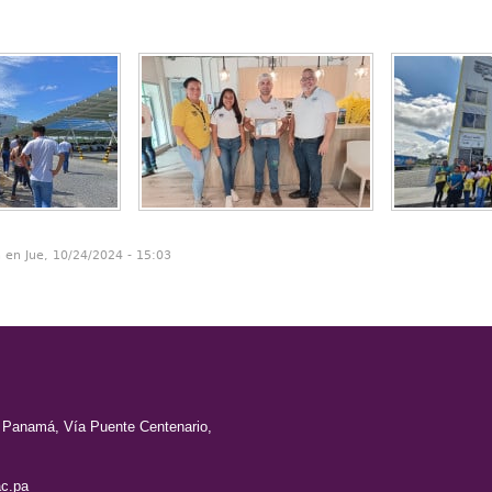
n en Jue, 10/24/2024 - 15:03
e Panamá, Vía Puente Centenario,
c.pa