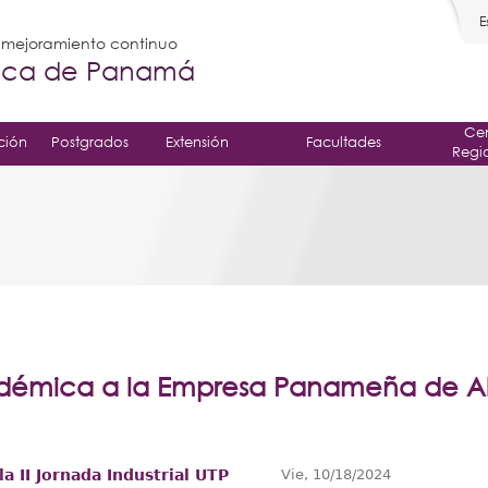
E
l mejoramiento continuo
gica de Panamá
Cen
ción
Postgrados
Extensión
Facultades
Regi
démica a la Empresa Panameña de Ali
la II Jornada Industrial UTP
Vie, 10/18/2024