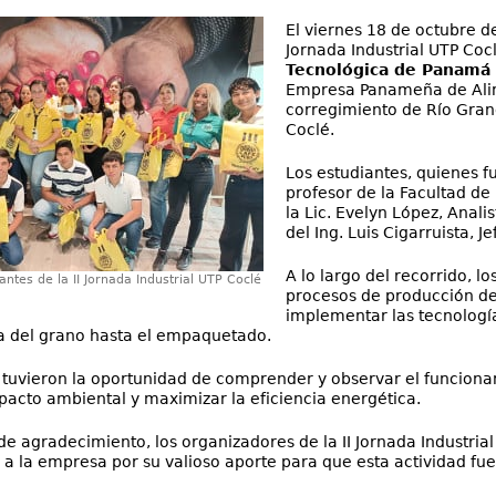
El viernes 18 de octubre d
Jornada Industrial UTP Coc
Tecnológica de Panamá 
Empresa Panameña de Alime
corregimiento de Río Grand
Coclé.
Los estudiantes, quienes f
profesor de la Facultad de I
la Lic. Evelyn López, Anali
del Ing. Luis Cigarruista, 
A lo largo del recorrido, 
antes de la II Jornada Industrial UTP Coclé
procesos de producción de 
implementar las tecnologí
a del grano hasta el empaquetado.
 tuvieron la oportunidad de comprender y observar el funcio
pacto ambiental y maximizar la eficiencia energética.
 agradecimiento, los organizadores de la II Jornada Industrial
a la empresa por su valioso aporte para que esta actividad fue