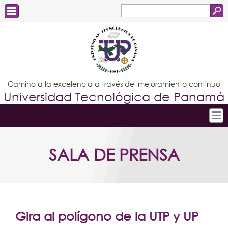
Buscar
Formulario
Estudiantes
de
Docentes
búsqueda
Administrativos
Camino a la excelencia a través del mejoramiento continuo
Universidad Tecnológica de Panamá
Graduados
Inicio
SALA DE PRENSA
Conoce la UTP
Admisión
Investigación
Postgrados
Gira al polígono de la UTP y UP