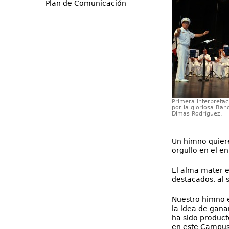
Plan de Comunicación
Primera interpretac
por la gloriosa Ban
Dimas Rodríguez.
Un himno quiere
orgullo en el e
El alma mater e
destacados, al s
Nuestro himno 
la idea de gana
ha sido product
en este Campus