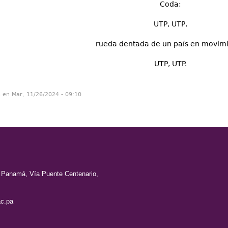
Coda:
UTP, UTP,
rueda dentada de un país en movim
UTP, UTP.
n en Mar, 11/26/2024 - 09:10
e Panamá, Vía Puente Centenario,
c.pa