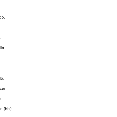
do.
,
llo
do,
acer
o
. (bis)