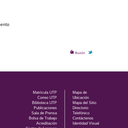
iento
Buzón
Matrícula UTP
Mapa de
Correo UTP
Ubicación
Biblioteca UTP
Mapa del Sitio
Publicaciones
Directorio
Sala de Prensa
Telefónico
Bolsa de Trabajo
Contáctenos
Acreditación
Identidad Visual