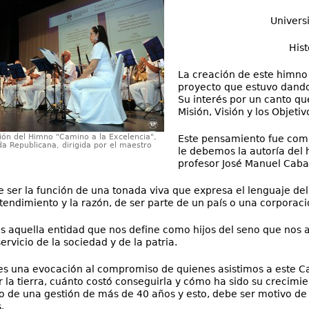
Univers
Hist
La creación de este himno
proyecto que estuvo dando
Su interés por un canto que
Misión, Visión y los Objetiv
ión del Himno "Camino a la Excelencia",
Este pensamiento fue comp
da Republicana, dirigida por el maestro
le debemos la autoría del 
profesor José Manuel Cabal
 ser la función de una tonada viva que expresa el lenguaje del
ntendimiento y la razón, de ser parte de un país o una corporaci
s aquella entidad que nos define como hijos del seno que nos
ervicio de la sociedad y de la patria.
es una evocación al compromiso de quienes asistimos a este C
r la tierra, cuánto costó conseguirla y cómo ha sido su crecimie
o de una gestión de más de 40 años y esto, debe ser motivo d
.