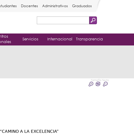
studiantes
Docentes
Administrativos
Graduados
Buscar
Formulario
tros
de
Servicios
Internacional
Transparencia
onales
búsqueda
Tamaño Texto
“CAMINO A LA EXCELENCIA”