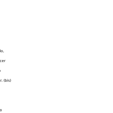
do,
acer
o
. (bis)
do