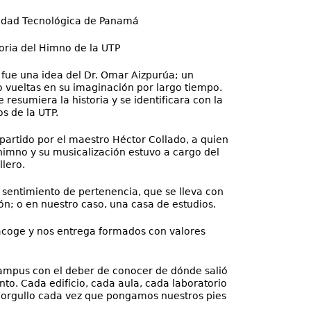
idad Tecnológica de Panamá
oria del Himno de la UTP
 fue una idea del Dr. Omar Aizpurúa; un
 vueltas en su imaginación por largo tiempo.
 resumiera la historia y se identificara con la
os de la UTP.
artido por el maestro Héctor Collado, a quien
himno y su musicalización estuvo a cargo del
lero.
 sentimiento de pertenencia, que se lleva con
ón; o en nuestro caso, una casa de estudios.
 acoge y nos entrega formados con valores
ampus con el deber de conocer de dónde salió
nto. Cada edificio, cada aula, cada laboratorio
e orgullo cada vez que pongamos nuestros pies