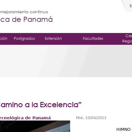
E
l mejoramiento continuo
gica de Panamá
Cen
ción
Postgrados
Extensión
Facultades
Regi
amino a la Excelencia”
ecnológica de Panamá
Mié, 10/04/2023
HIMNO 