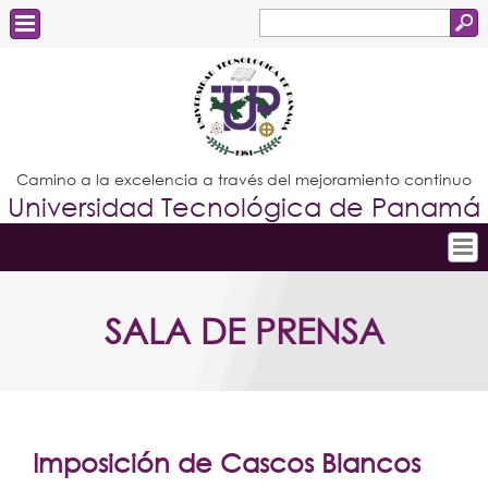
Buscar
Formulario
Estudiantes
de
Docentes
búsqueda
Administrativos
Camino a la excelencia a través del mejoramiento continuo
Universidad Tecnológica de Panamá
Graduados
Inicio
SALA DE PRENSA
Conoce la UTP
Admisión
Investigación
Postgrados
Imposición de Cascos Blancos