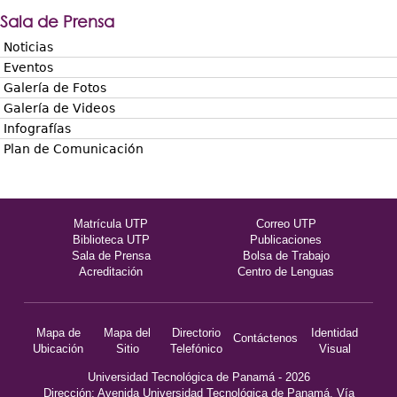
Sala de Prensa
Noticias
Eventos
Galería de Fotos
Galería de Videos
Infografías
Plan de Comunicación
Matrícula UTP
Correo UTP
Biblioteca UTP
Publicaciones
Sala de Prensa
Bolsa de Trabajo
Acreditación
Centro de Lenguas
Mapa de
Mapa del
Directorio
Identidad
Contáctenos
Ubicación
Sitio
Telefónico
Visual
Universidad Tecnológica de Panamá - 2026
Dirección: Avenida Universidad Tecnológica de Panamá, Vía