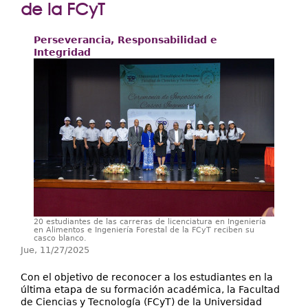
Extensión
de la FCyT
Facultades
Perseverancia, Responsabilidad e
Integridad
Centros Regionales
Servicios
Internacional
Transparencia
20 estudiantes de las carreras de licenciatura en Ingeniería
en Alimentos e Ingeniería Forestal de la FCyT reciben su
casco blanco.
Jue, 11/27/2025
Con el objetivo de reconocer a los estudiantes en la
última etapa de su formación académica, la Facultad
de Ciencias y Tecnología (FCyT) de la Universidad