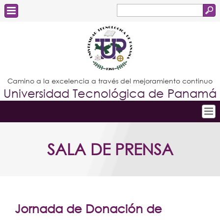
Buscar
Formulario
Estudiantes
de
Docentes
búsqueda
Administrativos
Camino a la excelencia a través del mejoramiento continuo
Universidad Tecnológica de Panamá
Graduados
Inicio
SALA DE PRENSA
Conoce la UTP
Admisión
Investigación
Postgrados
Jornada de Donación de