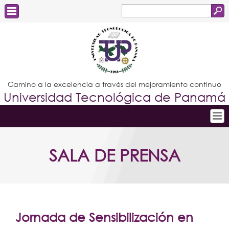
Buscar
Formulario
Estudiantes
de
Docentes
búsqueda
Administrativos
Camino a la excelencia a través del mejoramiento continuo
Universidad Tecnológica de Panamá
Graduados
Inicio
SALA DE PRENSA
Conoce la UTP
Admisión
Investigación
Postgrados
Jornada de Sensibilización en