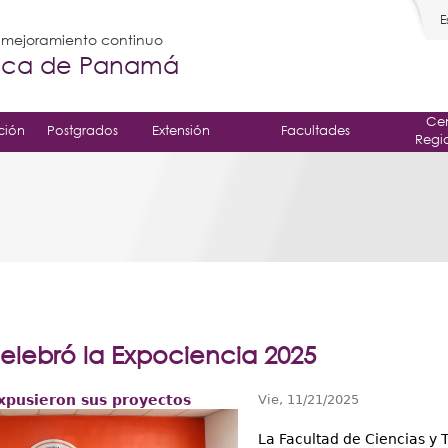
E
l mejoramiento continuo
gica de Panamá
Cen
ción
Postgrados
Extensión
Facultades
Regi
elebró la Expociencia 2025
xpusieron sus proyectos
Vie, 11/21/2025
La Facultad de Ciencias y 