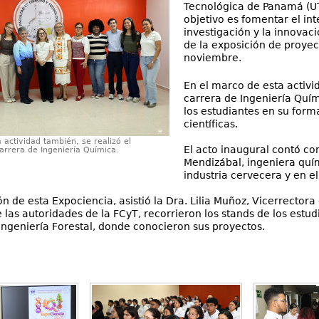
Tecnológica de Panamá (UT
objetivo es fomentar el int
investigación y la innovaci
de la exposición de proyec
noviembre.
En el marco de esta activi
carrera de Ingeniería Quím
los estudiantes en su form
científicas.
 actividad también, se realizó el
El acto inaugural contó con
arrera de Ingeniería Química.
Mendizábal, ingeniera quí
industria cervecera y en e
n de esta Expociencia, asistió la Dra. Lilia Muñoz, Vicerrector
las autoridades de la FCyT, recorrieron los stands de los estudi
Ingeniería Forestal, donde conocieron sus proyectos.