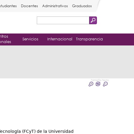
studiantes
Docentes
Administrativos
Graduados
Buscar
Formulario
tros
de
Servicios
Internacional
Transparencia
onales
búsqueda
Tamaño Texto
Tecnología (FCyT) de la Universidad