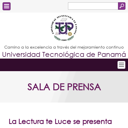
Buscar
Formulario
Estudiantes
de
Docentes
búsqueda
Administrativos
Camino a la excelencia a través del mejoramiento continuo
Universidad Tecnológica de Panamá
Graduados
Inicio
SALA DE PRENSA
Conoce la UTP
Admisión
Investigación
Postgrados
La Lectura te Luce se presenta