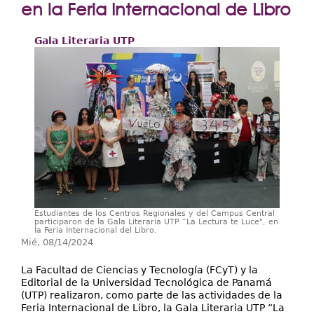
Extensión
en la Feria Internacional de Libro
Facultades
Gala Literaria UTP
Centros Regionales
Servicios
Internacional
Transparencia
Estudiantes de los Centros Regionales y del Campus Central
participaron de la Gala Literaria UTP “La Lectura te Luce", en
la Feria Internacional del Libro.
Mié, 08/14/2024
La Facultad de Ciencias y Tecnología (FCyT) y la
Editorial de la Universidad Tecnológica de Panamá
(UTP) realizaron, como parte de las actividades de la
Feria Internacional de Libro, la Gala Literaria UTP “La