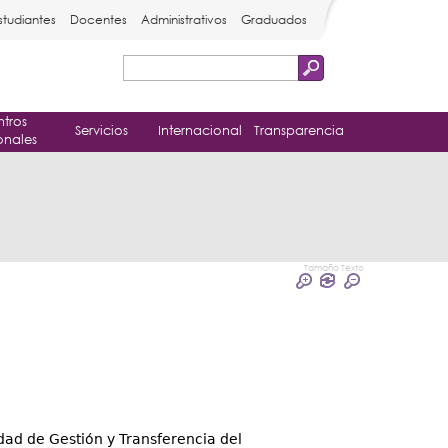
studiantes
Docentes
Administrativos
Graduados
Buscar
Formulario
tros
de
Servicios
Internacional
Transparencia
onales
búsqueda
Tamaño Texto
dad de Gestión y Transferencia del