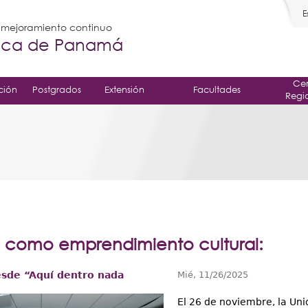
E
l mejoramiento continuo
gica de Panamá
Cen
ción
Postgrados
Extensión
Facultades
Regi
a como emprendimiento cultural:
sde “Aquí dentro nada
Mié, 11/26/2025
El 26 de noviembre, la Uni