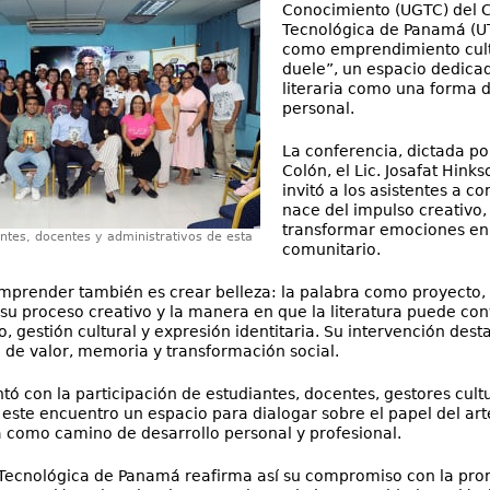
Conocimiento (UGTC) del C
Tecnológica de Panamá (UTP
como emprendimiento cult
duele”, un espacio dedicad
literaria como una forma 
personal.
La conferencia, dictada po
Colón, el Lic. Josafat Hink
invitó a los asistentes a 
nace del impulso creativo, 
transformar emociones en 
antes, docentes y administrativos de esta
comunitario.
mprender también es crear belleza: la palabra como proyecto
 su proceso creativo y la manera en que la literatura puede co
 gestión cultural y expresión identitaria. Su intervención des
 de valor, memoria y transformación social.
ntó con la participación de estudiantes, docentes, gestores cu
este encuentro un espacio para dialogar sobre el papel del art
a como camino de desarrollo personal y profesional.
Tecnológica de Panamá reafirma así su compromiso con la promo