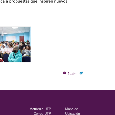
ica a propuestas que inspiren nuevos
Buzón
Matrícula UTP
Mapa de
Correo UTP
Ubicación