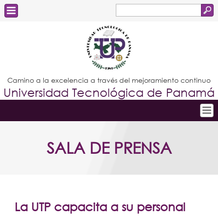
Buscar
Formulario
Estudiantes
de
Docentes
búsqueda
Administrativos
Camino a la excelencia a través del mejoramiento continuo
Universidad Tecnológica de Panamá
Graduados
Inicio
SALA DE PRENSA
Conoce la UTP
Admisión
Investigación
Postgrados
La UTP capacita a su personal