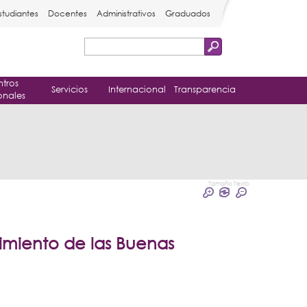
studiantes
Docentes
Administrativos
Graduados
Buscar
Formulario
tros
de
Servicios
Internacional
Transparencia
onales
búsqueda
Tamaño Texto
miento de las Buenas