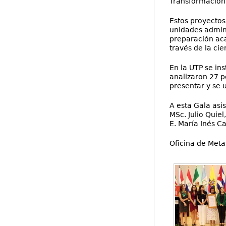
Transformación 
Estos proyectos
unidades admini
preparación aca
través de la cie
En la UTP se in
analizaron 27 p
presentar y se 
A esta Gala asi
MSc. Julio Quie
E. María Inés Ca
Oficina de Meta