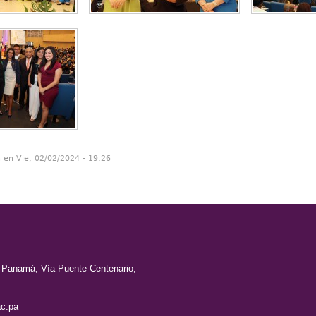
n en Vie, 02/02/2024 - 19:26
e Panamá, Vía Puente Centenario,
c.pa