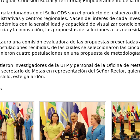
Digital; Cohesión Social y Territorial; Empoderamiento de la m
 galardonados en el Sello ODS son el producto del esfuerzo dife
strativas y centros regionales. Nacen del interés de cada inves
démica con la sensibilidad y capacidad de visualizar condicion
ncia y la innovación, las propuestas de soluciones a las necesid
stauró una comisión evaluadora de las propuestas presentadas a 
ostulaciones recibidas, de las cuales se seleccionaron las cinc
unieron cuatro postulaciones en una propuesta de metodologías
stieron investigadores de la UTP y personal de la Oficina de Me
l, secretario de Metas en representación del Señor Rector, quien
stillo, este galardón.
s