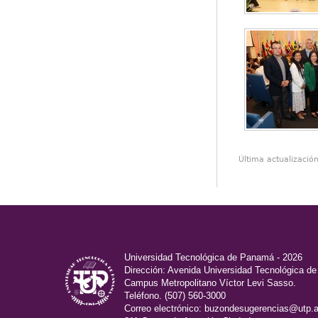
Última actualizació
Universidad Tecnológica de Panamá - 2026
Dirección: Avenida Universidad Tecnológica d
Campus Metropolitano Víctor Levi Sasso.
Teléfono. (507) 560-3000
Correo electrónico:
buzondesugerencias@utp.a