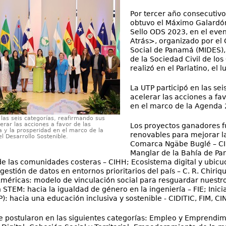
Por tercer año consecutiv
obtuvo el Máximo Galardón
Sello ODS 2023, en el eve
Atrás>, organizado por el 
Social de Panamá (MIDES), 
de la Sociedad Civil de lo
realizó en el Parlatino, el 
La UTP participó en las se
acelerar las acciones a fav
en el marco de la Agenda 2
 las seis categorías, reafirmando sus
erar las acciones a favor de las
Los proyectos ganadores f
a y la prosperidad en el marco de la
renovables para mejorar l
 Desarrollo Sostenible.
Comarca Ngäbe Buglé – CI
Manglar de la Bahía de Pa
a de las comunidades costeras – CIHH; Ecosistema digital y ubic
a gestión de datos en entornos prioritarios del país – C. R. Chir
méricas: modelo de vinculación social para resguardar nuest
 STEM: hacia la igualdad de género en la ingeniería – FIE; Inic
: hacia una educación inclusiva y sostenible - CIDITIC, FIM, CI
e postularon en las siguientes categorías: Empleo y Emprendim