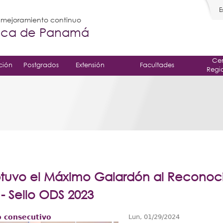
E
l mejoramiento continuo
gica de Panamá
Cen
ción
Postgrados
Extensión
Facultades
Regi
btuvo el Máximo Galardón al Reconoci
 - Sello ODS 2023
o consecutivo
Lun, 01/29/2024