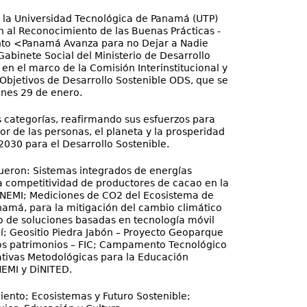
o la Universidad Tecnológica de Panamá (UTP)
 al Reconocimiento de las Buenas Prácticas -
nto <Panamá Avanza para no Dejar a Nadie
Gabinete Social del Ministerio de Desarrollo
en el marco de la Comisión Interinstitucional y
s Objetivos de Desarrollo Sostenible ODS, que se
lunes 29 de enero.
is categorías, reafirmando sus esfuerzos para
or de las personas, el planeta y la prosperidad
030 para el Desarrollo Sostenible.
ueron: Sistemas integrados de energías
a competitividad de productores de cacao en la
NEMI; Mediciones de CO2 del Ecosistema de
namá, para la mitigación del cambio climático
uo de soluciones basadas en tecnología móvil
iquí; Geositio Piedra Jabón – Proyecto Geoparque
ros patrimonios – FIC; Campamento Tecnológico
iativas Metodológicas para la Educación
NEMI y DiNITED.
iento; Ecosistemas y Futuro Sostenible;