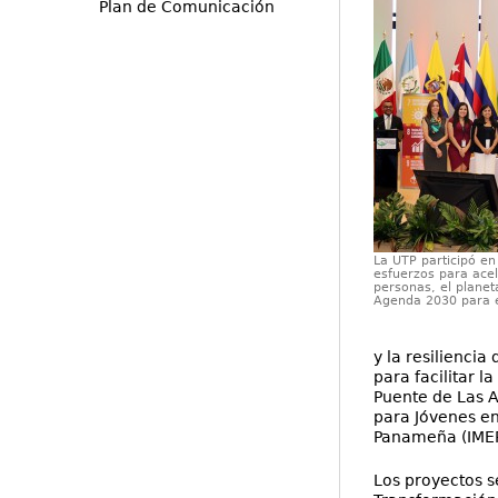
Plan de Comunicación
La UTP participó en
esfuerzos para acel
personas, el planet
Agenda 2030 para el
y la resilienci
para facilitar l
Puente de Las A
para Jóvenes en
Panameña (IMEP)
Los proyectos s