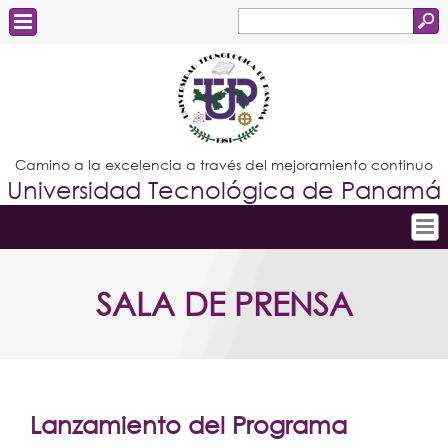
Buscar
Formulario
Estudiantes
de
Docentes
búsqueda
Administrativos
Camino a la excelencia a través del mejoramiento continuo
Universidad Tecnológica de Panamá
Graduados
Inicio
SALA DE PRENSA
Conoce la UTP
Admisión
Investigación
Postgrados
Lanzamiento del Programa