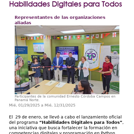
Extensión
Habilidades Digitales para Todos
Facultades
Representantes de las organizaciones
aliadas
Centros Regionales
Servicios
Internacional
Transparencia
Participantes de la comunidad Ernesto Córdoba Campos en
Panamá Norte.
Mié, 01/29/2025
a
Mié, 12/31/2025
El 29 de enero, se llevó a cabo el lanzamiento oficial
del programa
“Habilidades Digitales para Todos”
,
una iniciativa que busca fortalecer la formación en
competencias digitales y programación en Python