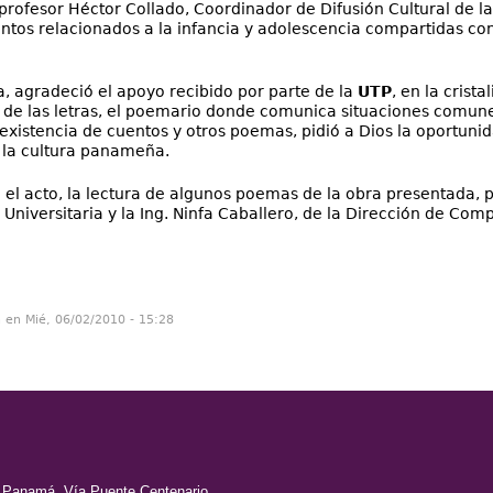
l profesor Héctor Collado, Coordinador de Difusión Cultural de l
tos relacionados a la infancia y adolescencia compartidas con e
la, agradeció el apoyo recibido por parte de la
UTP
, en la crist
de las letras, el poemario donde comunica situaciones comunes
existencia de cuentos y otros poemas, pidió a Dios la oportunid
 la cultura panameña.
n el acto, la lectura de algunos poemas de la obra presentada, p
 Universitaria y la Ing. Ninfa Caballero, de la Dirección de Com
n en Mié, 06/02/2010 - 15:28
e Panamá, Vía Puente Centenario,