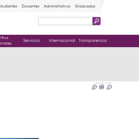
studiantes
Docentes
Administrativos
Graduados
Buscar
Formulario
tros
de
Servicios
Internacional
Transparencia
onales
búsqueda
Tamaño Texto