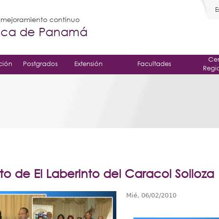
E
l mejoramiento continuo
gica de Panamá
Cen
ción
Postgrados
Extensión
Facultades
Regi
o de El Laberinto del Caracol Solloza
Mié, 06/02/2010