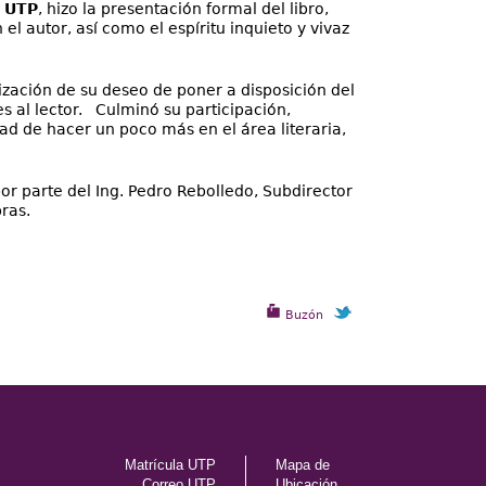
a
UTP
, hizo la presentación formal del libro,
l autor, así como el espíritu inquieto y vivaz
alización de su deseo de poner a disposición del
 al lector. Culminó su participación,
ad de hacer un poco más en el área literaria,
or parte del Ing. Pedro Rebolledo, Subdirector
pras.
Buzón
Matrícula UTP
Mapa de
Correo UTP
Ubicación