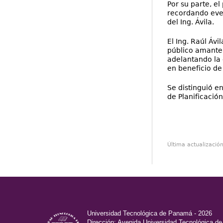
Por su parte, e
recordando even
del Ing. Ávila.
El Ing. Raúl Ávi
público amante 
adelantando la 
en beneficio de
Se distinguió e
de Planificación
Última actualizació
Universidad Tecnológica de Panamá - 2026
Dirección: Avenida Universidad Tecnológica d