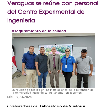
Extensión
Veraguas se reúne con personal
Facultades
del Centro Experimental de
Ingeniería
Centros Regionales
Servicios
Aseguramiento de la calidad
Internacional
Transparencia
La reunión se realizó en las instalaciones de la Extensión de
la Universidad Tecnológica de Panamá, en Tocumen.
Mié, 07/24/2024
Colaboradores del
Laboratorio de Suelos y