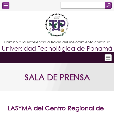
Buscar
Formulario
Estudiantes
de
Docentes
búsqueda
Administrativos
Camino a la excelencia a través del mejoramiento continuo
Universidad Tecnológica de Panamá
Graduados
Inicio
SALA DE PRENSA
Conoce la UTP
Admisión
Investigación
Postgrados
LASYMA del Centro Regional de