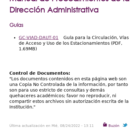
Extensión
aquí
Dirección Administrativa
Facultades
Guías
Centros Regionales
Servicios
GC-VIAD-DAUT-01
Guía para la Circulación, Vías
de Acceso y Uso de los Estacionamientos (PDF,
Internacional
1.69MB)
Transparencia
Control de Documentos:
"Los documentos contenidos en esta página web son
una Copia No Controlada de la información, por tanto
son para uso estricto de consultas y demás
quehaceres académicos; favor no reproducir, ni
compartir estos archivos sin autorización escrita de la
Institución."
Última actualización en Mié, 08/24/2022 - 13:11
Buzón