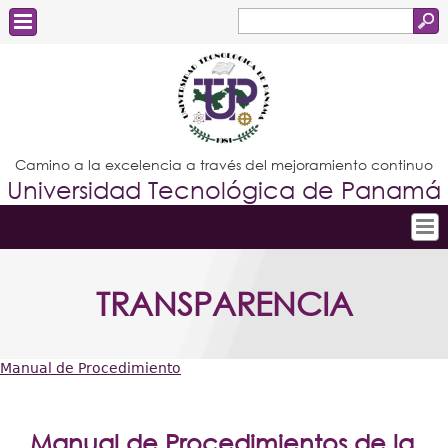
Buscar
Formulario
Estudiantes
de
Docentes
búsqueda
Administrativos
Camino a la excelencia a través del mejoramiento continuo
Universidad Tecnológica de Panamá
Graduados
Inicio
TRANSPARENCIA
Conoce la UTP
Admisión
Manual de Procedimiento
Investigación
Usted
Postgrados
está
Manual de Procedimientos de la