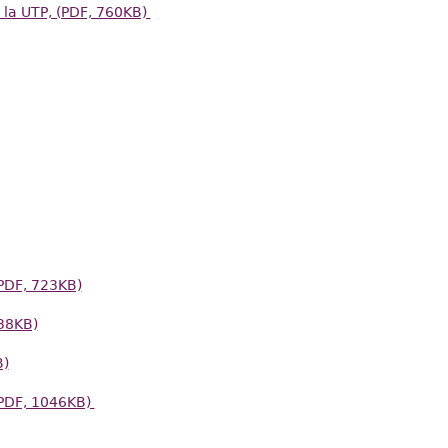
 la UTP, (PDF, 760KB)
PDF, 723KB)
38KB)
B)
(PDF, 1046KB)