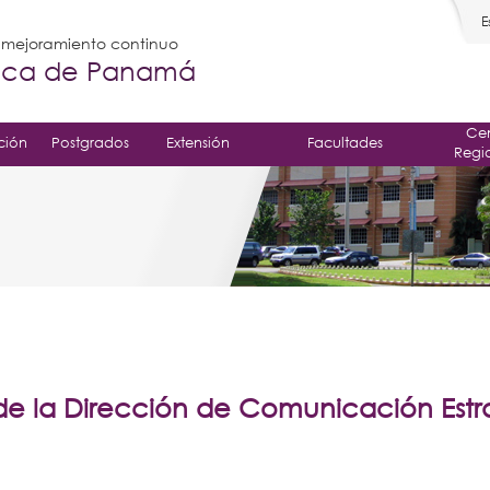
E
l mejoramiento continuo
gica de Panamá
Cen
ción
Postgrados
Extensión
Facultades
Regi
e la Dirección de Comunicación Estr