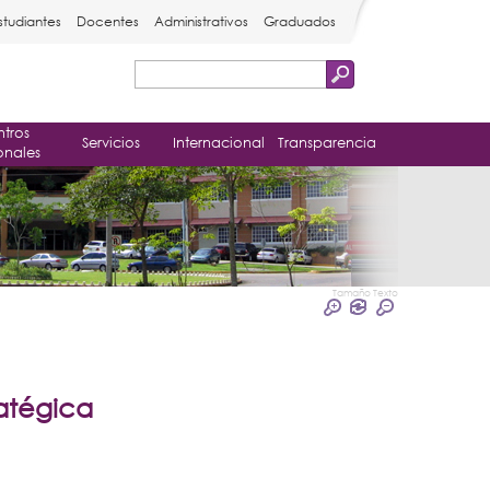
studiantes
Docentes
Administrativos
Graduados
Buscar
Formulario
tros
de
Servicios
Internacional
Transparencia
onales
búsqueda
Tamaño Texto
atégica