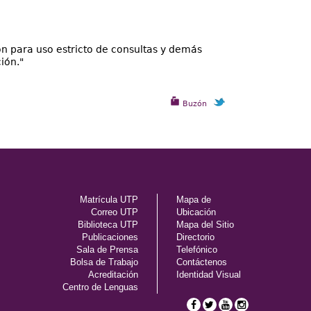
n para uso estricto de consultas y demás
ión."
Buzón
Matrícula UTP
Mapa de
Correo UTP
Ubicación
Biblioteca UTP
Mapa del Sitio
Publicaciones
Directorio
Sala de Prensa
Telefónico
Bolsa de Trabajo
Contáctenos
Acreditación
Identidad Visual
Centro de Lenguas