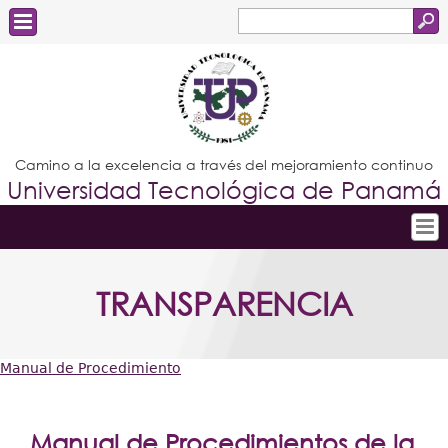
Buscar
Formulario
Estudiantes
de
Docentes
búsqueda
Administrativos
Camino a la excelencia a través del mejoramiento continuo
Universidad Tecnológica de Panamá
Graduados
Inicio
TRANSPARENCIA
Conoce la UTP
Admisión
Manual de Procedimiento
Investigación
Usted
Postgrados
está
Manual de Procedimientos de la