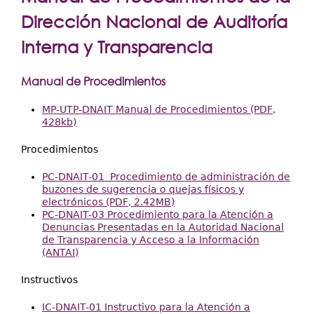
Extensión
aquí
Dirección Nacional de Auditoría
Facultades
Interna y Transparencia
Centros Regionales
Manual de Procedimientos
Servicios
Internacional
MP-UTP-DNAIT Manual de Procedimientos (PDF,
428kb)
Transparencia
Procedimientos
PC-DNAIT-01 Procedimiento de administración de
buzones de sugerencia o quejas físicos y
electrónicos (PDF, 2.42MB)
PC-DNAIT-03 Procedimiento para la Atención a
Denuncias Presentadas en la Autoridad Nacional
de Transparencia y Acceso a la Información
(ANTAI)
Instructivos
IC-DNAIT-01 Instructivo para la Atención a