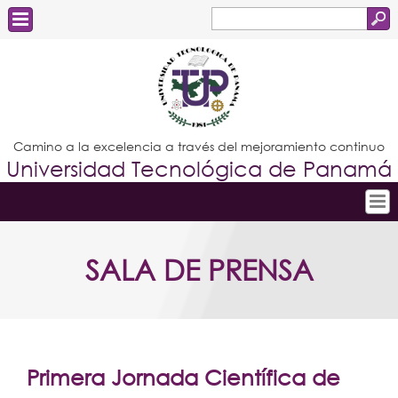
Buscar
Formulario
Estudiantes
de
Docentes
búsqueda
Administrativos
Camino a la excelencia a través del mejoramiento continuo
Universidad Tecnológica de Panamá
Graduados
Inicio
SALA DE PRENSA
Conoce la UTP
Admisión
Investigación
Postgrados
Primera Jornada Científica de