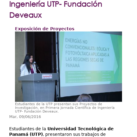
Extensión
Ingeniería UTP- Fundación
Facultades
Deveaux
Centros Regionales
Exposición de Proyectos
Servicios
Internacional
Transparencia
Estudiantes de la UTP presentan sus Proyectos de
Investigación, en Primera Jornada Científica de Ingeniería
UTP- Fundación Deveaux.
Mar, 09/06/2016
Estudiantes de la
Universidad Tecnológica de
Panamá (UTP)
, presentaron sus trabajos de