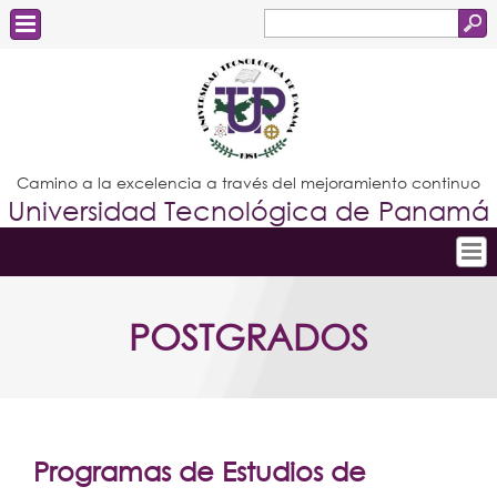
Buscar
Formulario
Estudiantes
de
Docentes
búsqueda
Administrativos
Camino a la excelencia a través del mejoramiento continuo
Universidad Tecnológica de Panamá
Graduados
Inicio
POSTGRADOS
Conoce la UTP
Admisión
Investigación
Postgrados
Programas de Estudios de