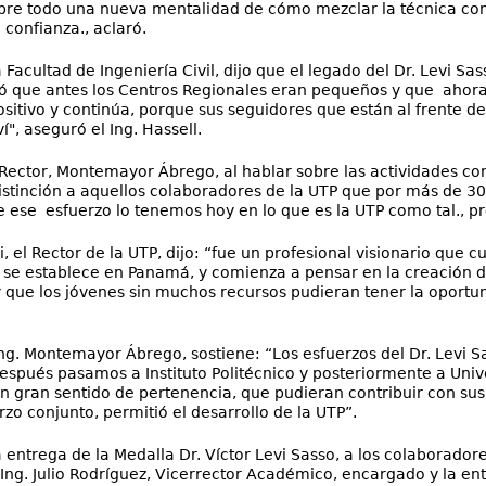
bre todo una nueva mentalidad de cómo mezclar la técnica con
 confianza., aclaró.
 Facultad de Ingeniería Civil, dijo que el legado del Dr. Levi S
ó que antes los Centros Regionales eran pequeños y que ahora
ositivo y continúa, porque sus seguidores que están al frente de
ví", aseguró el Ing. Hassell.
l Rector, Montemayor Ábrego, al hablar sobre las actividades co
stinción a aquellos colaboradores de la UTP que por más de 30 a
 ese esfuerzo lo tenemos hoy en lo que es la UTP como tal., pr
i, el Rector de la UTP, dijo: “fue un profesional visionario que
 se establece en Panamá, y comienza a pensar en la creación d
 que los jóvenes sin muchos recursos pudieran tener la oportu
Ing. Montemayor Ábrego, sostiene: “Los esfuerzos del Dr. Levi 
después pasamos a Instituto Politécnico y posteriormente a Uni
 gran sentido de pertenencia, que pudieran contribuir con sus 
zo conjunto, permitió el desarrollo de la UTP”.
a entrega de la Medalla Dr. Víctor Levi Sasso, a los colaborado
 Ing. Julio Rodríguez, Vicerrector Académico, encargado y la en