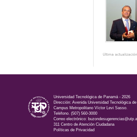
Última actualizació
Universidad Tecnológica de Panamá - 2026
Dirección: Avenida Universidad Tecnológica d
Campus Metropolitano Víctor Levi Sasso.
Teléfono. (507) 560-3000
Correo electrónico:
buzondesugerencias@utp.a
311 Centro de Atención Ciudadana
Políticas de Privacidad