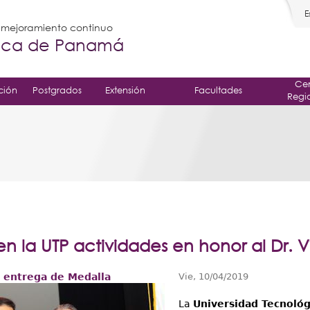
E
l mejoramiento continuo
gica de Panamá
Cen
ción
Postgrados
Extensión
Facultades
Regi
en la UTP actividades en honor al Dr. Ví
 entrega de Medalla
Vie, 10/04/2019
La
Universidad Tecnoló