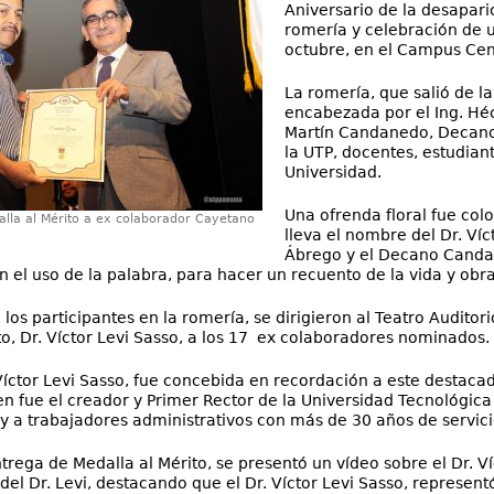
Aniversario de la desaparic
romería y celebración de u
octubre, en el Campus Cen
La romería, que salió de la 
encabezada por el Ing. Héc
Martín Candanedo, Decano
la UTP, docentes, estudian
Universidad.
Una ofrenda floral fue co
lla al Mérito a ex colaborador Cayetano
lleva el nombre del Dr. Ví
Ábrego y el Decano Candan
n el uso de la palabra, para hacer un recuento de la vida y obra 
los participantes en la romería, se dirigieron al Teatro Auditor
to, Dr. Víctor Levi Sasso, a los 17 ex colaboradores nominados.
íctor Levi Sasso, fue concebida en recordación a este destacado 
 fue el creador y Primer Rector de la Universidad Tecnológica
y a trabajadores administrativos con más de 30 años de servicio 
trega de Medalla al Mérito, se presentó un vídeo sobre el Dr. Ví
el Dr. Levi, destacando que el Dr. Víctor Levi Sasso, represen