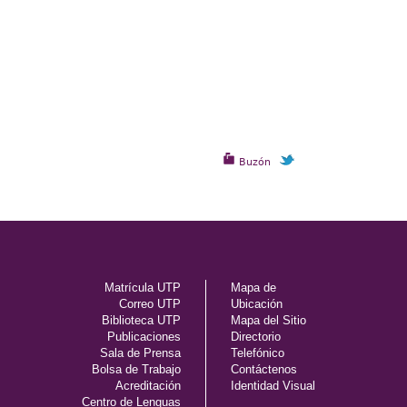
Buzón
Matrícula UTP
Mapa de
Correo UTP
Ubicación
Biblioteca UTP
Mapa del Sitio
Publicaciones
Directorio
Sala de Prensa
Telefónico
Bolsa de Trabajo
Contáctenos
Acreditación
Identidad Visual
Centro de Lenguas