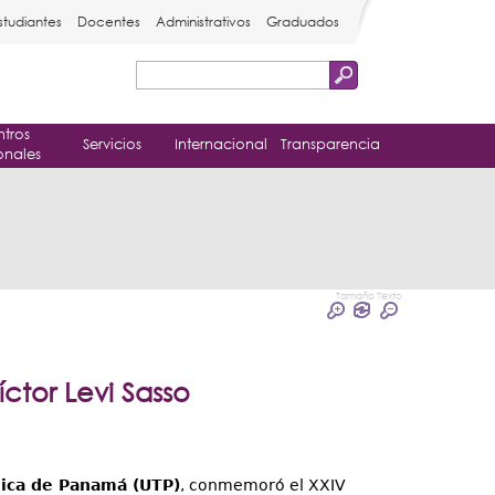
studiantes
Docentes
Administrativos
Graduados
Buscar
Formulario
tros
de
Servicios
Internacional
Transparencia
onales
búsqueda
Tamaño Texto
ctor Levi Sasso
gica de Panamá (UTP)
, conmemoró el XXIV