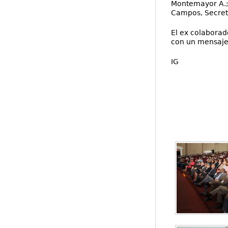
Montemayor Á.; 
Campos, Secreta
El ex colaborado
con un mensaje
IG