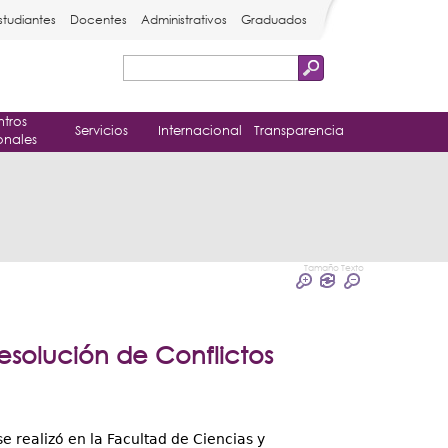
studiantes
Docentes
Administrativos
Graduados
Buscar
Formulario
tros
de
Servicios
Internacional
Transparencia
onales
búsqueda
Tamaño Texto
Resolución de Conflictos
e realizó en la Facultad de Ciencias y