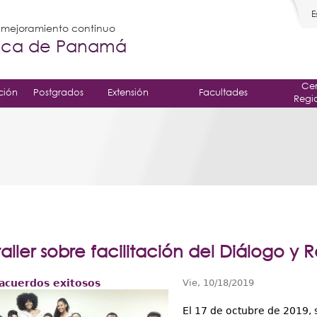
E
l mejoramiento continuo
gica de Panamá
Cen
ción
Postgrados
Extensión
Facultades
Regi
taller sobre facilitación del Diálogo y 
 acuerdos exitosos
Vie, 10/18/2019
El 17 de octubre de 2019, s