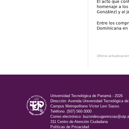
El acto que con
homenaje a los 
González) y al 
Entre los compr
Dominicana en 
Última actualizació
Universidad Tecnológica de Panamá - 2026
Dirección: Avenida Universidad Tecnológica d
Campus Metropolitano Víctor Levi Sasso.
Teléfono. (507) 560-3000
Correo electrónico:
buzondesugerencias@utp.a
311 Centro de Atención Ciudadana
Políticas de Privacidad