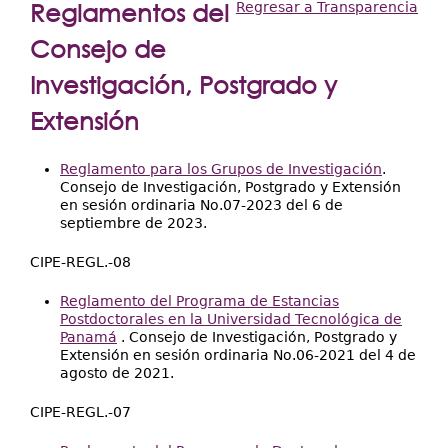
Extensión
Reglamentos del
Regresar a Transparencia
aquí
Facultades
Consejo de
Investigación, Postgrado y
Centros Regionales
Extensión
Servicios
Internacional
Reglamento para los Grupos de Investigación
.
Consejo de Investigación, Postgrado y Extensión
Transparencia
en sesión ordinaria No.07-2023 del 6 de
septiembre de 2023.
CIPE-REGL.-08
Reglamento del Programa de Estancias
Postdoctorales en la Universidad Tecnológica de
Panamá
. Consejo de Investigación, Postgrado y
Extensión en sesión ordinaria No.06-2021 del 4 de
agosto de 2021.
CIPE-REGL.-07