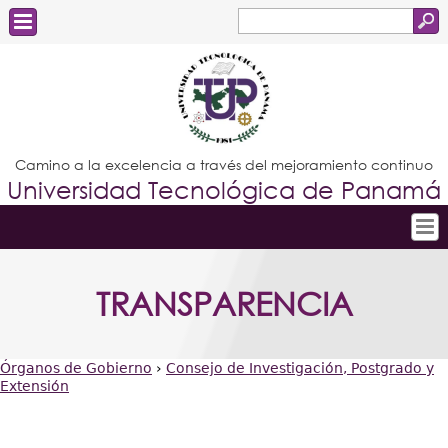
Buscar
Formulario
Estudiantes
de
Docentes
búsqueda
Administrativos
Camino a la excelencia a través del mejoramiento continuo
Universidad Tecnológica de Panamá
Graduados
Inicio
TRANSPARENCIA
Conoce la UTP
Admisión
Órganos de Gobierno
›
Consejo de Investigación, Postgrado y
Investigación
Extensión
Usted
Postgrados
está