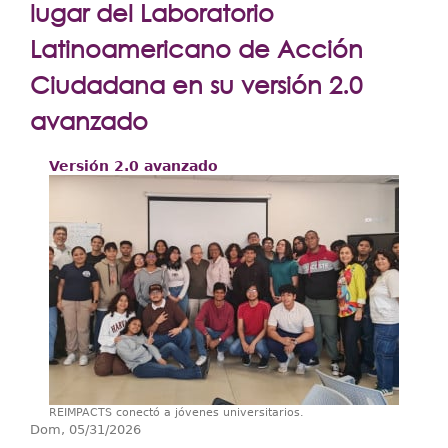
Extensión
lugar del Laboratorio
Facultades
Latinoamericano de Acción
Ciudadana en su versión 2.0
Centros Regionales
avanzado
Servicios
Internacional
Versión 2.0 avanzado
Transparencia
REIMPACTS conectó a jóvenes universitarios.
Dom, 05/31/2026