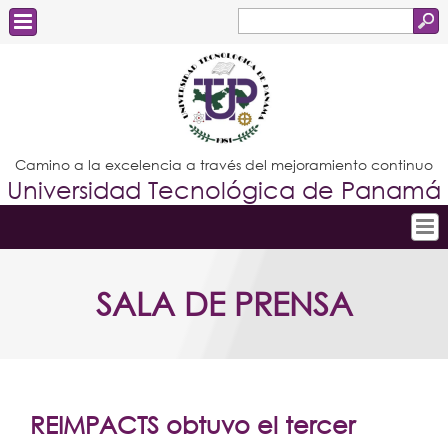
Buscar
Formulario
Estudiantes
de
Docentes
búsqueda
Administrativos
Camino a la excelencia a través del mejoramiento continuo
Universidad Tecnológica de Panamá
Graduados
Inicio
SALA DE PRENSA
Conoce la UTP
Admisión
Investigación
Postgrados
REIMPACTS obtuvo el tercer