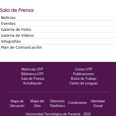
Sala de Prensa
Noticias
Eventos
Galería de Fotos
Galería de Videos
Infografías
Plan de Comunicación
Matrícula UTP
Correo UTP
Biblioteca UTP
Publicaciones
Sala de Prensa
Bolsa de Trabajo
Acreditación
Centro de Lenguas
Mapa de
Mapa del
Directorio
Identidad
Contáctenos
Ubicación
Sitio
Telefónico
Visual
Universidad Tecnológica de Panamá - 2026