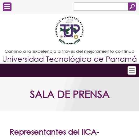
Buscar
Formulario
Estudiantes
de
Docentes
búsqueda
Administrativos
Camino a la excelencia a través del mejoramiento continuo
Universidad Tecnológica de Panamá
Graduados
Inicio
SALA DE PRENSA
Conoce la UTP
Admisión
Investigación
Postgrados
Representantes del IICA-