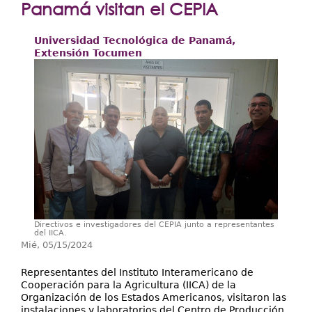
Extensión
Panamá visitan el CEPIA
Facultades
Universidad Tecnológica de Panamá,
Extensión Tocumen
Centros Regionales
Servicios
Internacional
Transparencia
Directivos e investigadores del CEPIA junto a representantes
del IICA.
Mié, 05/15/2024
Representantes del Instituto Interamericano de
Cooperación para la Agricultura (IICA) de la
Organización de los Estados Americanos, visitaron las
instalaciones y laboratorios del Centro de Producción