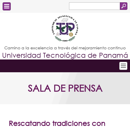
Buscar
Formulario
Estudiantes
de
Docentes
búsqueda
Administrativos
Camino a la excelencia a través del mejoramiento continuo
Universidad Tecnológica de Panamá
Graduados
Inicio
SALA DE PRENSA
Conoce la UTP
Admisión
Investigación
Postgrados
Rescatando tradiciones con