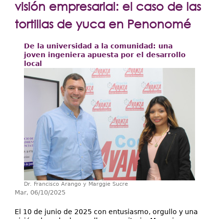
Extensión
visión empresarial: el caso de las
Facultades
tortillas de yuca en Penonomé
Centros Regionales
De la universidad a la comunidad: una
joven ingeniera apuesta por el desarrollo
Servicios
local
Internacional
Transparencia
Dr. Francisco Arango y Marggie Sucre
Mar, 06/10/2025
El 10 de junio de 2025 con entusiasmo, orgullo y una