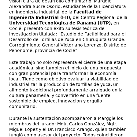
visión clara de desarrollo comunitario, Marggie
Alexandra Sucre Osorio, estudiante de la Licenciatura
en Ingeniería Industrial, de la
Facultad de
Ingeniería Industrial (FII),
del Centro Regional de la
Universidad Tecnológica de Panamá (UTP),
en
Coclé, presentó con éxito su tesis teórica de
investigación titulada: “Estudio de Factibilidad para el
Desarrollo de Tortillas de Yuca en Churuquita Grande,
Corregimiento General Victoriano Lorenzo, Distrito de
Penonomé, provincia de Coclé”.
Este trabajo no solo representa el cierre de una etapa
académica, sino también el inicio de una propuesta
con gran potencial para transformar la economía
local. Tiene como objetivo evaluar la viabilidad de
industrializar la producción de tortillas de yuca, un
alimento tradicional profundamente arraigado en la
cultura panameña, y convertirlo en una fuente
sostenible de empleo, innovación y orgullo
comunitario.
Durante la sustentación acompañaron a Marggie los
miembros del jurado: Mgtr. Carlos González, Mgtr.
Miguel López y el Dr. Francisco Arango, quien también
fungió como asesor del proyecto. Todos coincidieron