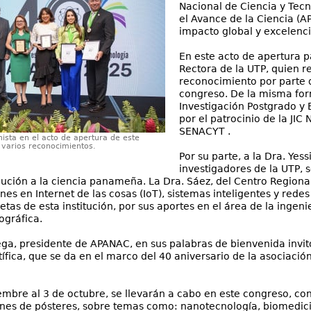
Nacional de Ciencia y Tec
el Avance de la Ciencia (
impacto global y excelenci
En este acto de apertura p
Rectora de la UTP, quien r
reconocimiento por parte 
congreso. De la misma form
Investigación Postgrado y 
por el patrocinio de la JIC
SENACYT .
ista en el acto de apertura de este
r varios reconocimientos.
Por su parte, a la Dra. Yes
investigadores de la UTP, 
bución a la ciencia panameña. La Dra. Sáez, del Centro Regiona
nes en Internet de las cosas (IoT), sistemas inteligentes y rede
etas de esta institución, por sus aportes en el área de la inge
ográfica.
rega, presidente de APANAC, en sus palabras de bienvenida invi
tífica, que se da en el marco del 40 aniversario de la asociación
embre al 3 de octubre, se llevarán a cabo en este congreso, co
nes de pósteres, sobre temas como: nanotecnología, biomedici