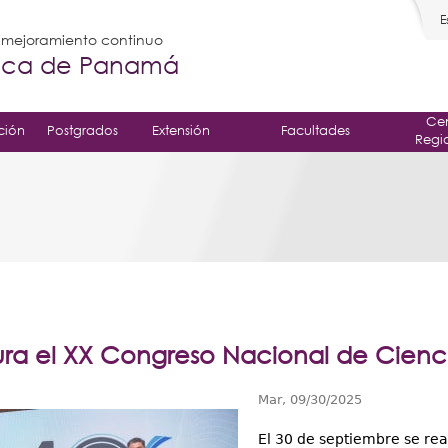
E
l mejoramiento continuo
gica de Panamá
Cen
ción
Postgrados
Extensión
Facultades
Regi
ra el XX Congreso Nacional de Cienci
Mar, 09/30/2025
El 30 de septiembre se rea