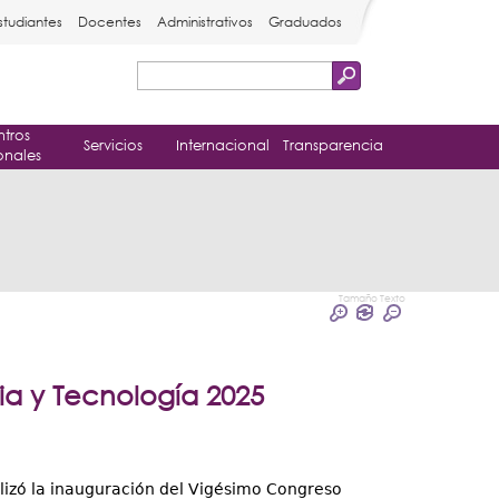
studiantes
Docentes
Administrativos
Graduados
Buscar
Formulario
tros
de
Servicios
Internacional
Transparencia
onales
búsqueda
Tamaño Texto
a y Tecnología 2025
lizó la inauguración del Vigésimo Congreso