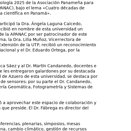
nología 2025 de la Asociación Panameña para
APANAC), bajo el lema «Cuatro décadas de
a científica en Panamá».
articipó la Dra. Ángela Laguna Caicedo,
ecibió en nombre de esta universidad un
de la APANAC por ser patrocinador de este
a, la Dra. Lilia Muñoz, Vicerrectora de
Extensión de la UTP, recibió un reconocimiento
 Nacional y el Dr. Eduardo Ortega, por la
sica Sáez y al Dr. Martín Candanedo, docentes e
se les entregaron galardones por su destacada
l de Azuero de esta universidad, se destaca por
s de sensores; por su parte el Dr. Candanedo,
niería Geomática, Fotogrametría y Sistemas de
tó a aprovechar este espacio de colaboración y
 que preside. El Dr. Fábrega es director del
nferencias, plenarias, simposios, mesas
na, cambio climático, gestión de recursos