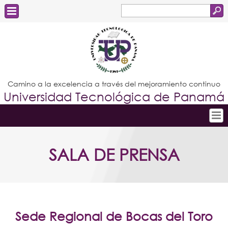
Buscar
Formulario
Estudiantes
de
Docentes
búsqueda
Administrativos
Camino a la excelencia a través del mejoramiento continuo
Universidad Tecnológica de Panamá
Graduados
Inicio
SALA DE PRENSA
Conoce la UTP
Admisión
Investigación
Postgrados
Sede Regional de Bocas del Toro