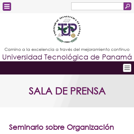
Buscar
Formulario
Estudiantes
de
Docentes
búsqueda
Administrativos
Camino a la excelencia a través del mejoramiento continuo
Universidad Tecnológica de Panamá
Graduados
Inicio
SALA DE PRENSA
Conoce la UTP
Admisión
Investigación
Postgrados
Seminario sobre Organización