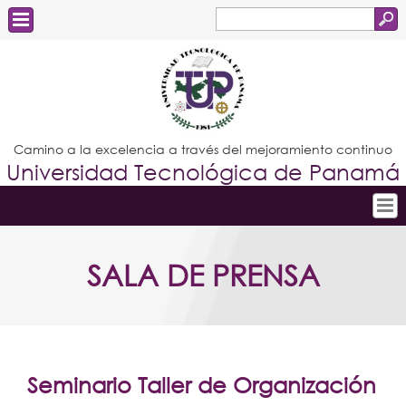
Buscar
Formulario
Estudiantes
de
Docentes
búsqueda
Administrativos
Camino a la excelencia a través del mejoramiento continuo
Universidad Tecnológica de Panamá
Graduados
Inicio
SALA DE PRENSA
Conoce la UTP
Admisión
Investigación
Postgrados
Seminario Taller de Organización