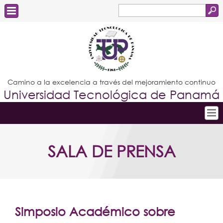
Buscar
Formulario
Estudiantes
de
Docentes
búsqueda
Administrativos
Camino a la excelencia a través del mejoramiento continuo
Universidad Tecnológica de Panamá
Graduados
Inicio
SALA DE PRENSA
Conoce la UTP
Admisión
Investigación
Postgrados
Simposio Académico sobre