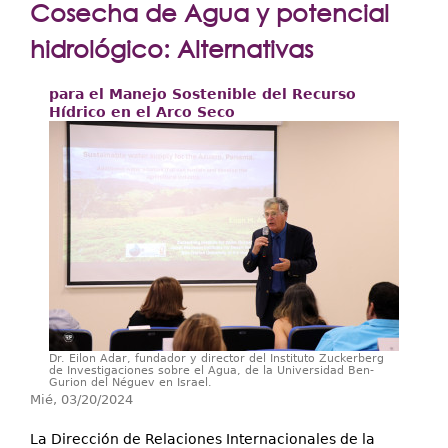
Extensión
Cosecha de Agua y potencial
Facultades
hidrológico: Alternativas
Centros Regionales
para el Manejo Sostenible del Recurso
Hídrico en el Arco Seco
Servicios
Internacional
Transparencia
Dr. Eilon Adar, fundador y director del Instituto Zuckerberg
de Investigaciones sobre el Agua, de la Universidad Ben-
Gurion del Néguev en Israel.
Mié, 03/20/2024
La Dirección de Relaciones Internacionales de la