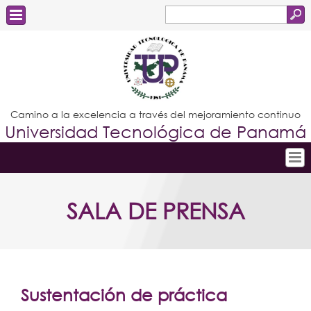
Buscar
Formulario
Estudiantes
de
Docentes
búsqueda
Administrativos
Camino a la excelencia a través del mejoramiento continuo
Universidad Tecnológica de Panamá
Graduados
Inicio
SALA DE PRENSA
Conoce la UTP
Admisión
Investigación
Postgrados
Sustentación de práctica