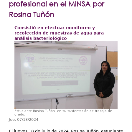
Extensión
profesional en el MINSA por
Facultades
Rosina Tuñón
Centros Regionales
Consistió en efectuar monitoreo y
recolección de muestras de agua para
Servicios
análisis bacteriológico
Internacional
Transparencia
Estudiante Rosina Tuñón, en su sustentación de trabajo de
grado.
Jue, 07/18/2024
El jueves 18 de julio de 2024, Rosina Tuñón, estudiante