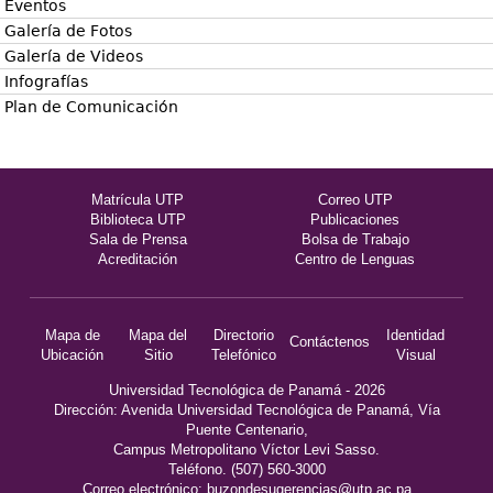
Eventos
Galería de Fotos
Galería de Videos
Infografías
Plan de Comunicación
Matrícula UTP
Correo UTP
Biblioteca UTP
Publicaciones
Sala de Prensa
Bolsa de Trabajo
Acreditación
Centro de Lenguas
Mapa de
Mapa del
Directorio
Identidad
Contáctenos
Ubicación
Sitio
Telefónico
Visual
Universidad Tecnológica de Panamá - 2026
Dirección: Avenida Universidad Tecnológica de Panamá, Vía
Puente Centenario,
Campus Metropolitano Víctor Levi Sasso.
Teléfono. (507) 560-3000
Correo electrónico:
buzondesugerencias@utp.ac.pa