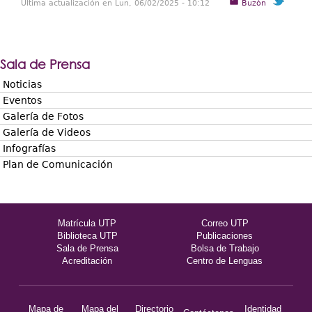
Última actualización en Lun, 06/02/2025 - 10:12
Buzón
Sala de Prensa
Noticias
Eventos
Galería de Fotos
Galería de Videos
Infografías
Plan de Comunicación
Matrícula UTP
Correo UTP
Biblioteca UTP
Publicaciones
Sala de Prensa
Bolsa de Trabajo
Acreditación
Centro de Lenguas
Mapa de
Mapa del
Directorio
Identidad