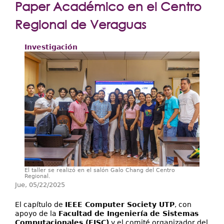
Extensión
Paper Académico en el Centro
Facultades
Regional de Veraguas
Centros Regionales
Investigación
Servicios
Internacional
Transparencia
El taller se realizó en el salón Galo Chang del Centro
Regional.
Jue, 05/22/2025
El capítulo de
IEEE Computer Society UTP
, con
apoyo de la
Facultad de Ingeniería de Sistemas
Computacionales (FISC)
y el comité organizador del