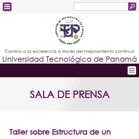
Buscar
Formulario
Estudiantes
de
Docentes
búsqueda
Administrativos
Camino a la excelencia a través del mejoramiento continuo
Universidad Tecnológica de Panamá
Graduados
Inicio
SALA DE PRENSA
Conoce la UTP
Admisión
Investigación
Postgrados
Taller sobre Estructura de un