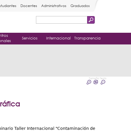
studiantes
Docentes
Administrativos
Graduados
Buscar
Formulario
tros
de
Servicios
Internacional
Transparencia
onales
búsqueda
Tamaño Texto
ráfica
inario Taller Internacional "Contaminación de