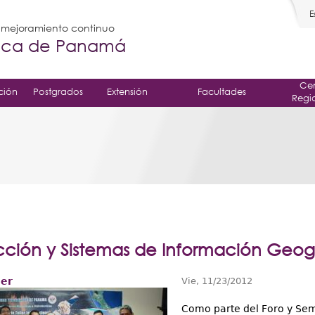
E
l mejoramiento continuo
gica de Panamá
Cen
ción
Postgrados
Extensión
Facultades
Regi
cción y Sistemas de Información Geog
ler
Vie, 11/23/2012
Como parte del Foro y Sem