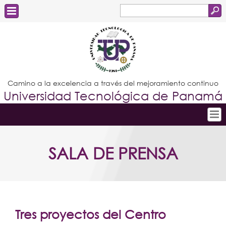
Buscar
Formulario
Estudiantes
de
Docentes
búsqueda
Administrativos
Camino a la excelencia a través del mejoramiento continuo
Universidad Tecnológica de Panamá
Graduados
Inicio
SALA DE PRENSA
Conoce la UTP
Admisión
Investigación
Postgrados
Tres proyectos del Centro