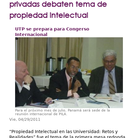
Extensión
privadas debaten tema de
Facultades
propiedad intelectual
Centros Regionales
UTP se prepara para Congerso
Internacional
Servicios
Internacional
Transparencia
Para el próximo mes de julio, Panamá será sede de la
reunión internacional de PILA.
Vie, 04/29/2011
“Propiedad Intelectual en las Universidad: Retos y
Realidades” fue el tema de la primera mesa redonda