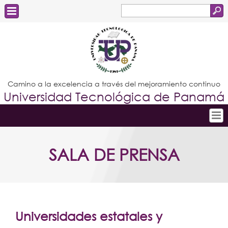
Buscar
Formulario
Estudiantes
de
Docentes
búsqueda
Administrativos
Camino a la excelencia a través del mejoramiento continuo
Universidad Tecnológica de Panamá
Graduados
Inicio
SALA DE PRENSA
Conoce la UTP
Admisión
Investigación
Postgrados
Universidades estatales y