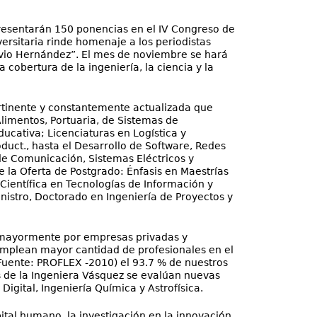
presentarán 150 ponencias en el IV Congreso de
ersitaria rinde homenaje a los periodistas
avio Hernández”. El mes de noviembre se hará
 cobertura de la ingeniería, la ciencia y la
tinente y constantemente actualizada que
limentos, Portuaria, de Sistemas de
ucativa; Licenciaturas en Logística y
duct., hasta el Desarrollo de Software, Redes
 de Comunicación, Sistemas Eléctricos y
 la Oferta de Postgrado: Énfasis en Maestrías
 Científica en Tecnologías de Información y
istro, Doctorado en Ingeniería de Proyectos y
 mayormente por empresas privadas y
emplean mayor cantidad de profesionales en el
Fuente: PROFLEX -2010) el 93.7 % de nuestros
 de la Ingeniera Vásquez se evalúan nuevas
igital, Ingeniería Química y Astrofísica.
ital humano, la investigación en la innovación,