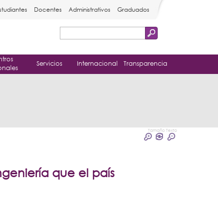
studiantes
Docentes
Administrativos
Graduados
Buscar
Formulario
tros
de
Servicios
Internacional
Transparencia
onales
búsqueda
Tamaño Texto
ngeniería que el país