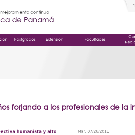
E
l mejoramiento continuo
gica de Panamá
Cen
ción
Postgrados
Extensión
Facultades
Regi
ños forjando a los profesionales de la i
ectiva humanista y alto
Mar, 07/26/2011