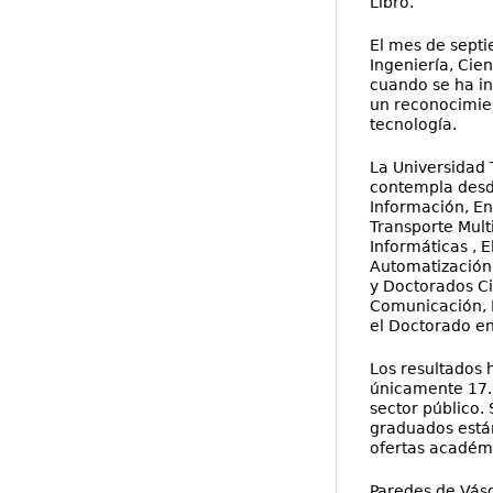
Libro.
El mes de septi
Ingeniería, Cie
cuando se ha in
un reconocimient
tecnología.
La Universidad
contempla desde
Información, En
Transporte Mult
Informáticas , 
Automatización,
y Doctorados Ci
Comunicación, M
el Doctorado en
Los resultados
únicamente 17.3
sector público.
graduados están
ofertas académi
Paredes de Vásq