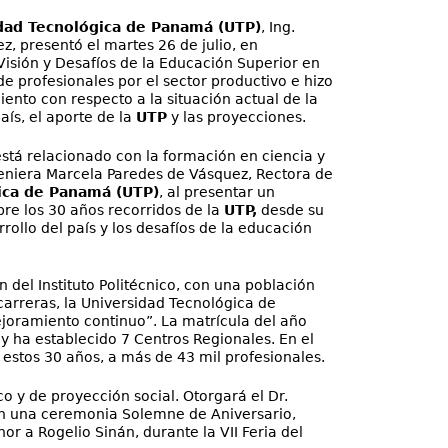
dad Tecnológica de Panamá (UTP)
, Ing.
, presentó el martes 26 de julio, en
Visión y Desafíos de la Educación Superior en
 profesionales por el sector productivo e hizo
nto con respecto a la situación actual de la
aís, el aporte de la
UTP
y las proyecciones.
está relacionado con la formación en ciencia y
geniera Marcela Paredes de Vásquez, Rectora de
ica de Panamá (UTP)
, al presentar un
bre los 30 años recorridos de la
UTP,
desde su
rrollo del país y los desafíos de la educación
 del Instituto Politécnico, con una población
carreras, la Universidad Tecnológica de
joramiento continuo”. La matrícula del año
y ha establecido 7 Centros Regionales. En el
stos 30 años, a más de 43 mil profesionales.
ico y de proyección social. Otorgará el Dr.
 en una ceremonia Solemne de Aniversario,
or a Rogelio Sinán, durante la VII Feria del