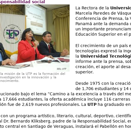
sponsabilidad social
La Rectora de la
Universi
Marcela Paredes de Vásquez
Conferencia de Prensa, la 
Panamá ante la demanda de
un importante pronunciamie
Educación Superior en el p
El crecimiento de un país 
tecnologías expresó la In
la
Universidad Tecnológ
informe ante la prensa, so
creación, el aporte al desa
superior.
 la misión de la UTP es la formación del
investigación en la innovación y la
onocimiento.
Desde 1975 con la creación
de 1,706 estudiantes y 14 
cionado bajo el lema “Camino a la excelencia a través del me
 17,666 estudiantes, la oferta académica incluye 116 carreras 
ón fue de 2,619 nuevos profesionales. La
UTP
ha graduado en e
con un programa artístico, literario, cultural, deportivo, científ
l Dr. Bernardo Kliksberg, padre de la Responsabilidad Social,
o central en Santiago de Veraguas, instalará el Pabellón en hon