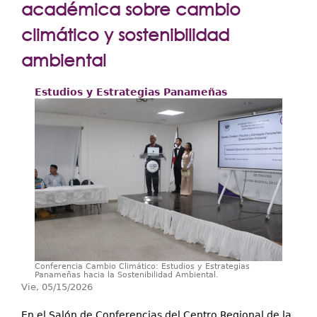
Extensión
académica sobre cambio
Facultades
climático y sostenibilidad
ambiental
Centros Regionales
Servicios
Estudios y Estrategias Panameñas
Internacional
Transparencia
Conferencia Cambio Climático: Estudios y Estrategias
Panameñas hacia la Sostenibilidad Ambiental.
Vie, 05/15/2026
En el Salón de Conferencias del Centro Regional de la