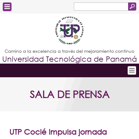
Buscar
Formulario
Estudiantes
de
Docentes
búsqueda
Administrativos
Camino a la excelencia a través del mejoramiento continuo
Universidad Tecnológica de Panamá
Graduados
Inicio
SALA DE PRENSA
Conoce la UTP
Admisión
Investigación
Postgrados
UTP Coclé impulsa jornada