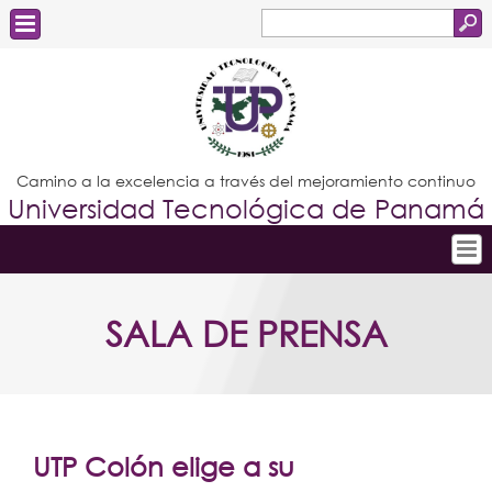
Buscar
Formulario
Estudiantes
de
Docentes
búsqueda
Administrativos
Camino a la excelencia a través del mejoramiento continuo
Universidad Tecnológica de Panamá
Graduados
Inicio
SALA DE PRENSA
Conoce la UTP
Admisión
Investigación
Postgrados
UTP Colón elige a su