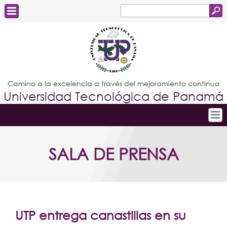
Buscar
Formulario
Estudiantes
de
Docentes
búsqueda
Administrativos
Camino a la excelencia a través del mejoramiento continuo
Universidad Tecnológica de Panamá
Graduados
Inicio
SALA DE PRENSA
Conoce la UTP
Admisión
Investigación
Postgrados
UTP entrega canastillas en su