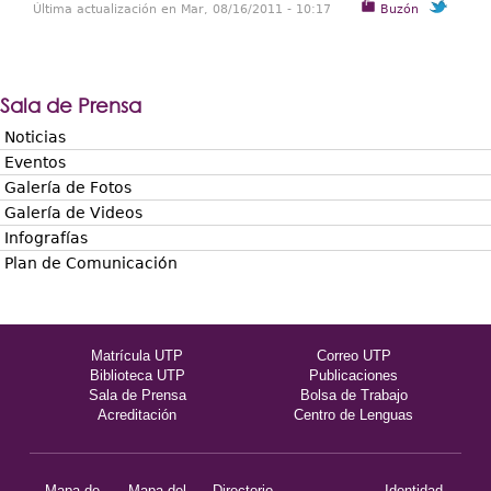
Última actualización en Mar, 08/16/2011 - 10:17
Buzón
Sala de Prensa
Noticias
Eventos
Galería de Fotos
Galería de Videos
Infografías
Plan de Comunicación
Matrícula UTP
Correo UTP
Biblioteca UTP
Publicaciones
Sala de Prensa
Bolsa de Trabajo
Acreditación
Centro de Lenguas
Mapa de
Mapa del
Directorio
Identidad