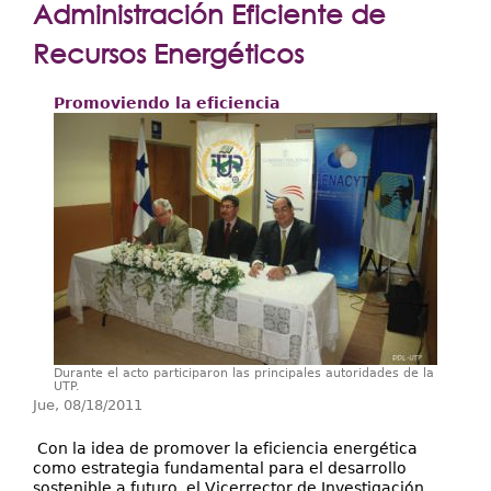
Extensión
Administración Eficiente de
Facultades
Recursos Energéticos
Centros Regionales
Promoviendo la eficiencia
Servicios
Internacional
Transparencia
Durante el acto participaron las principales autoridades de la
UTP.
Jue, 08/18/2011
Con la idea de promover la eficiencia energética
como estrategia fundamental para el desarrollo
sostenible a futuro, el Vicerrector de Investigación,