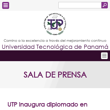
Buscar
Formulario
Estudiantes
de
Docentes
búsqueda
Administrativos
Camino a la excelencia a través del mejoramiento continuo
Universidad Tecnológica de Panamá
Graduados
Inicio
SALA DE PRENSA
Conoce la UTP
Admisión
Investigación
Postgrados
UTP inaugura diplomado en