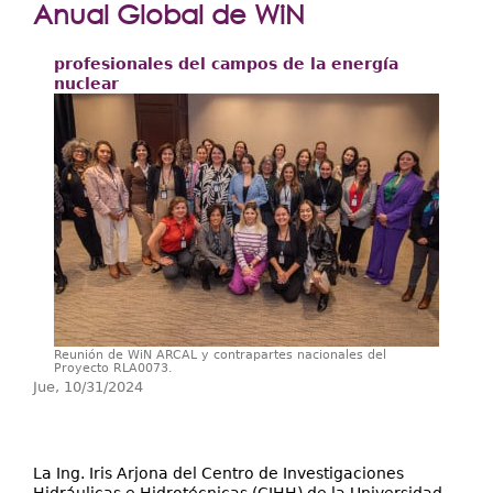
Extensión
Anual Global de WiN
Facultades
profesionales del campos de la energía
nuclear
Centros Regionales
Servicios
Internacional
Transparencia
Reunión de WiN ARCAL y contrapartes nacionales del
Proyecto RLA0073.
Jue, 10/31/2024
La Ing. Iris Arjona del Centro de Investigaciones