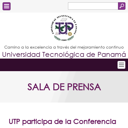
Buscar
Formulario
Estudiantes
de
Docentes
búsqueda
Administrativos
Camino a la excelencia a través del mejoramiento continuo
Universidad Tecnológica de Panamá
Graduados
Inicio
SALA DE PRENSA
Conoce la UTP
Admisión
Investigación
Postgrados
UTP participa de la Conferencia