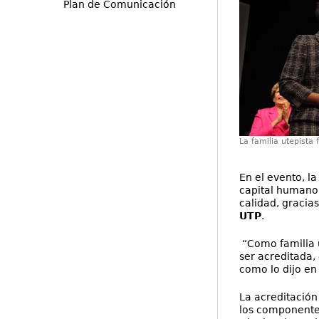
Plan de Comunicación
La familia utepista 
En el evento, l
capital humano
calidad, gracia
UTP
.
“Como familia u
ser acreditada,
como lo dijo en
La acreditación
los componentes