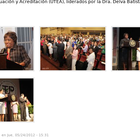
uación y Acreditación (UTEA), liderados por la Dra. Delva Batis
n en Jue, 05/24/2012 - 15:31