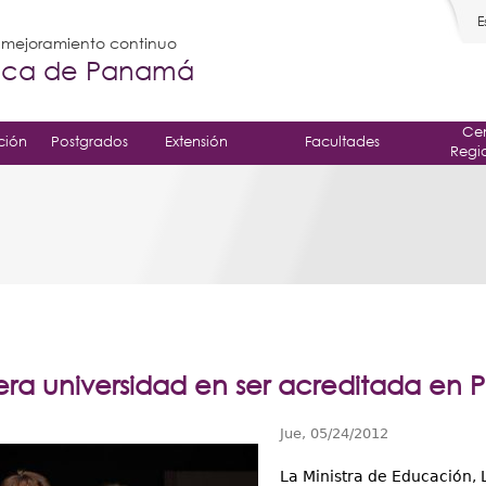
E
l mejoramiento continuo
gica de Panamá
Cen
ción
Postgrados
Extensión
Facultades
Regi
era universidad en ser acreditada en
Jue, 05/24/2012
La Ministra de Educación, 