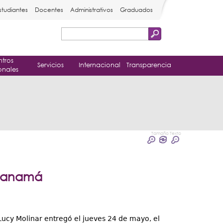
studiantes
Docentes
Administrativos
Graduados
Buscar
Formulario
tros
de
Servicios
Internacional
Transparencia
onales
búsqueda
Tamaño Texto
 Panamá
Lucy Molinar entregó el jueves 24 de mayo, el