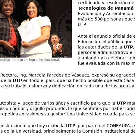
certificado y resolución de
Tecnológica de Panamá 
Evaluación y Acreditación
más de 500 personas que s
UTP.
Ante el anuncio oficial de 
Educación, el público que 
las autoridades de la
UTP
,
personal administrativo e i
a aplaudir y a celebrar la 
festejó este gran logro institucional.
fue evaluada con la máxima
a Rectora, Ing. Marcela Paredes de Vásquez, expresó su agradecim
 de la
UTP
en todo el país, que ha hecho posible que esta Casa 
s a su trabajo, esfuerzo y dedicación en cada una de las áreas 
tepista y luego de varios años y sacrificio para que la
UTP
mar
 es un honor y orgullo profundo, lo que sentimos por haber log
 repetidas ocasiones su gestor:‘Una Universidad creada para ser
 institucional que hoy recibe la
UTP
, por parte del CONEAUPA, es
 de la Universidad, principalmente la Comisión Institucional d