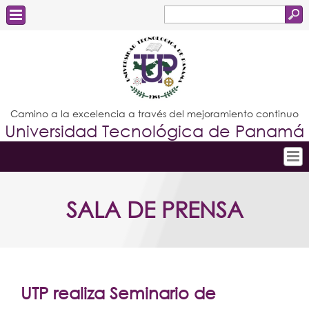
Buscar
Formulario
Estudiantes
de
Docentes
búsqueda
Administrativos
Camino a la excelencia a través del mejoramiento continuo
Universidad Tecnológica de Panamá
Graduados
Inicio
SALA DE PRENSA
Conoce la UTP
Admisión
Investigación
Postgrados
UTP realiza Seminario de