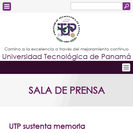
Buscar
Formulario
Estudiantes
de
Docentes
búsqueda
Administrativos
Camino a la excelencia a través del mejoramiento continuo
Universidad Tecnológica de Panamá
Graduados
Inicio
SALA DE PRENSA
Conoce la UTP
Admisión
Investigación
Postgrados
UTP sustenta memoria