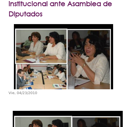
Extensión
institucional ante Asamblea de
Facultades
Diputados
Centros Regionales
Servicios
Internacional
Transparencia
Vie, 04/23/2010