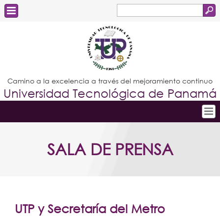
Buscar
Formulario
Estudiantes
de
Docentes
búsqueda
Administrativos
Camino a la excelencia a través del mejoramiento continuo
Universidad Tecnológica de Panamá
Graduados
Inicio
SALA DE PRENSA
Conoce la UTP
Admisión
Investigación
Postgrados
UTP y Secretaría del Metro