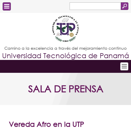
Buscar
Formulario
Estudiantes
de
Docentes
búsqueda
Administrativos
Camino a la excelencia a través del mejoramiento continuo
Universidad Tecnológica de Panamá
Graduados
Inicio
SALA DE PRENSA
Conoce la UTP
Admisión
Investigación
Postgrados
Vereda Afro en la UTP